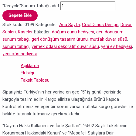
"Recycle"Sunum Tabağı adet
Sepete Ekle
Stok kodu:
0199
Kategoriler:
Ana Sayfa
,
Cool Glass Design
,
Duvar
Süsleri
,
Kaseler
Etiketler:
doğum günü hediyesi
,
geri dönüşüm
sunum tabağı
,
geri dönüşüm tasarım ürünü
,
mutfak duvar süsü
,
sunum tabağı
,
yemek odası dekoratif duvar süsü
,
yeni ev hediyesi
,
yeni ofis hediyesi
Açıklama
Ek bilgi
Taksit Tablosu
Siparişiniz Türkiye’nin her yerine en geç “5” iş günü içerisinde
kargoyla teslim edilir. Kargo elinize ulaştığında ürünü kapıda
kontrol etmeniz ve eğer bir sorun varsa mutlaka kargo görevlisi ile
birlikte tutanak tutmanız gerekmektedir.
“Cayma Hakkı Kullanımı ve İade Şartları”, “6502 Sayılı Tüketicinin
Korunması Hakkındaki Kanun” ve “Mesafeli Satışlara Dair