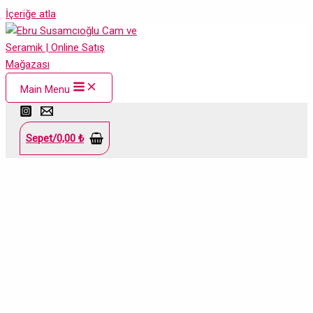
İçeriğe atla
Main Menu
Sepet/
0,00
₺