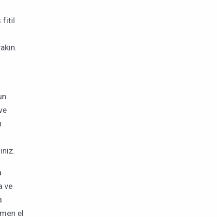
fitil
akın.
un
ve
ı
iniz.
a
a ve
a
amen el