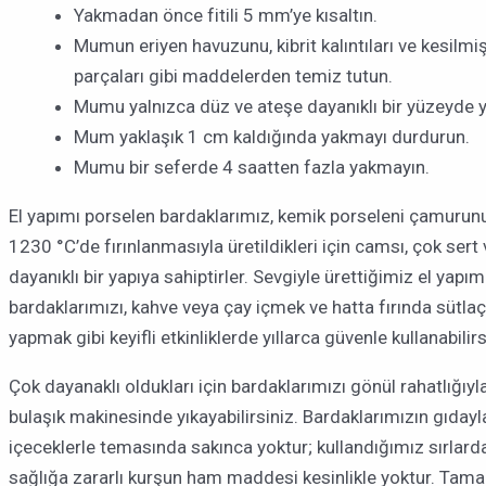
Yakmadan önce fitili 5 mm’ye kısaltın.
Mumun eriyen havuzunu, kibrit kalıntıları ve kesilmiş 
parçaları gibi maddelerden temiz tutun.
Mumu yalnızca düz ve ateşe dayanıklı bir yüzeyde y
Mum yaklaşık 1 cm kaldığında yakmayı durdurun.
Mumu bir seferde 4 saatten fazla yakmayın.
El yapımı porselen bardaklarımız, kemik porseleni çamurun
1230 °C’de fırınlanmasıyla üretildikleri için camsı, çok sert 
dayanıklı bir yapıya sahiptirler. Sevgiyle ürettiğimiz el yapım
bardaklarımızı, kahve veya çay içmek ve hatta fırında sütlaç
yapmak gibi keyifli etkinliklerde yıllarca güvenle kullanabilirs
Çok dayanaklı oldukları için bardaklarımızı gönül rahatlığıyl
bulaşık makinesinde yıkayabilirsiniz. Bardaklarımızın gıdayl
içeceklerle temasında sakınca yoktur; kullandığımız sırlard
sağlığa zararlı kurşun ham maddesi kesinlikle yoktur. Tam