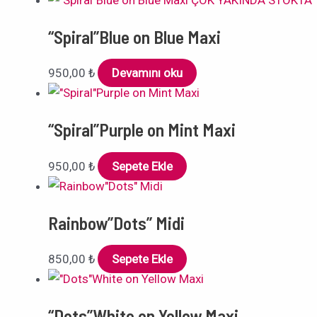
“Spiral”Blue on Blue Maxi
950,00
₺
Devamını oku
“Spiral”Purple on Mint Maxi
950,00
₺
Sepete Ekle
Rainbow”Dots” Midi
850,00
₺
Sepete Ekle
“Dots”White on Yellow Maxi