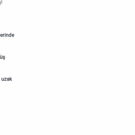
ş!
erinde
rüş
n uzak