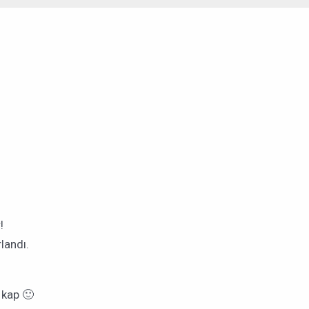
!
rlandı.
 kap 🙂