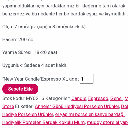
yapımı oldukları için bardaklarımız bir değerine tam olarak
benzemez ve bu nedenle her bir bardak eşsiz ve kıymetlidir.
Ölçü: 7 cm(ağız çapı) x 8 cm(yükseklik)
Hacim: 200 cc
Yanma Süresi: 18-20 saat
Uygunluk:
Sadece 4 adet kaldı
"New Year Candle"Espresso XL adet
Sepete Ekle
Stok kodu:
MY0216
Kategoriler:
Candle
,
Espresso
,
Genel
,
M
Store
Etiketler:
Anneler Günü Hediyesi Porselen Ürünler
,
Do
Hediye Porselen Ürünler
,
el yapımı porselen kahve bardağı
,
Hediyelik Porselen Bardak Kokulu Mum
,
muddy store el yap