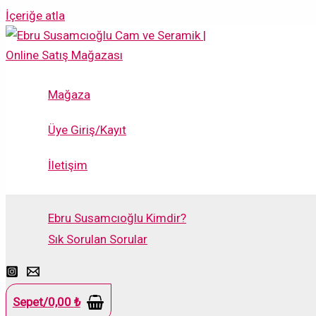
İçeriğe atla
Mağaza
Üye Giriş/Kayıt
İletişim
Ebru Susamcıoğlu Kimdir?
Sık Sorulan Sorular
Sepet/
0,00
₺